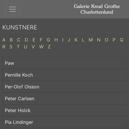
KUNSTNERE
A
B
C
D
E
F
G
H
I
J
K
L
M
N
O
P
Q
R
S
T
U
V
W
Z
Paw
Pernille Koch
Per-Olof Olsson
Peter Carlsen
Peter Holck
Pia Lindinger