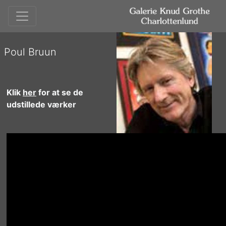
Poul Bruun
Klik
her
for at se de
udstillede værker