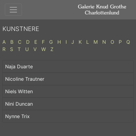
KUNSTNERE
A
B
C
D
E
F
G
H
I
J
K
L
M
N
O
P
Q
R
S
T
U
V
W
Z
Naja Duarte
Nicoline Trautner
Niels Witten
Nini Duncan
Nynne Trix