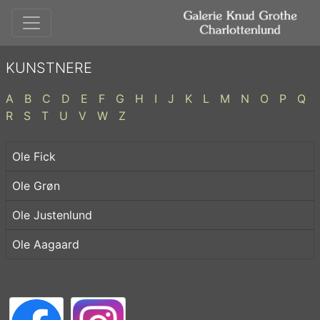
KUNSTNERE
A
B
C
D
E
F
G
H
I
J
K
L
M
N
O
P
Q
R
S
T
U
V
W
Z
Ole Fick
Ole Grøn
Ole Justenlund
Ole Aagaard