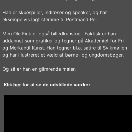
Han er skuespiller, indlæser og speaker, og har
eksempelvis lagt stemme til Postmand Per.
Men Ole Fick er også billedkunstner. Faktisk er han
uddannet som grafiker og tegner på Akademiet for Fri
og Merkantil Kunst. Han tegner bl.a. satire til Svikmøllen
og har illustreret et væld af børne- og ungdomsbøger.
Og så er han en glimrende maler.
Klik
her
for at se de udstillede værker