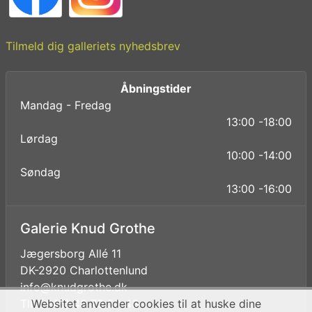
Tilmeld dig galleriets nyhedsbrev
Åbningstider
Mandag - Fredag
13:00 -18:00
Lørdag
10:00 -14:00
Søndag
13:00 -16:00
Galerie Knud Grothe
Jægersborg Allé 11
DK-2920 Charlottenlund
info@knudgrothe.dk
Websitet anvender cookies til at huske dine
Tlf. (+45) 40 73 53 43