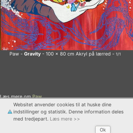
Paw -
Gravity
- 100 x 80 cm Akryl på lærred -
1/1
Paw
Gravity
- 100 x 80 cm Akryl på lærred
x
Læs mere om
Paw
Websitet anvender cookies til at huske dine
indstillinger og statistik. Denne information deles
med tredjepart.
Læs mere >>
Ok