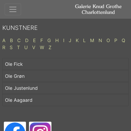
KUNSTNERE
A
B
C
D
E
F
G
H
I
J
K
L
M
N
O
P
Q
R
S
T
U
V
W
Z
Ole Fick
Ole Grøn
Ole Justenlund
Ole Aagaard