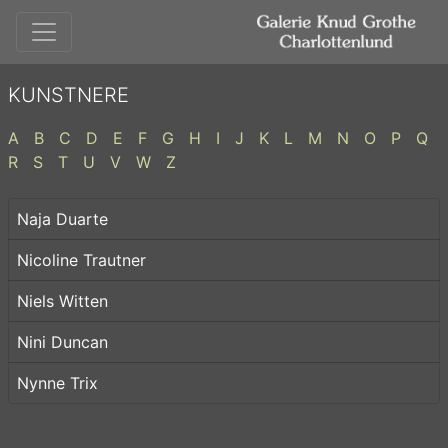
KUNSTNERE
A
B
C
D
E
F
G
H
I
J
K
L
M
N
O
P
Q
R
S
T
U
V
W
Z
Naja Duarte
Nicoline Trautner
Niels Witten
Nini Duncan
Nynne Trix