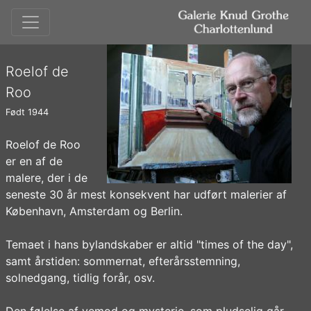
Roelof de
Roo
Født 1944
Roelof de Roo
er en af de
malere, der i de
seneste 30 år mest konsekvent har udført malerier af
København, Amsterdam og Berlin.
Temaet i hans bylandskaber er altid "times of the day",
samt årstiden: sommernat, efterårsstemning,
solnedgang, tidlig forår, osv.
Den følelse af vemod og mysterie, som pludselig går