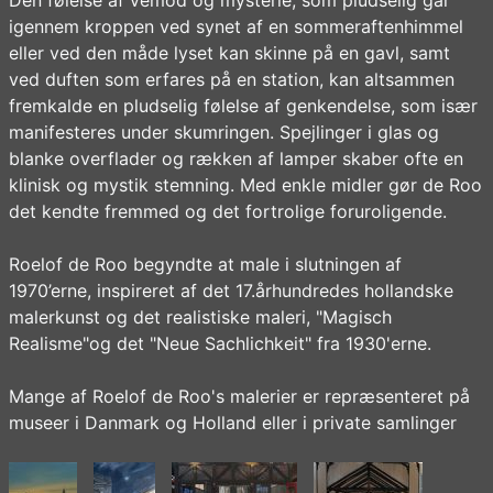
igennem kroppen ved synet af en sommeraftenhimmel
eller ved den måde lyset kan skinne på en gavl, samt
ved duften som erfares på en station, kan altsammen
fremkalde en pludselig følelse af genkendelse, som især
manifesteres under skumringen. Spejlinger i glas og
blanke overflader og rækken af lamper skaber ofte en
klinisk og mystik stemning. Med enkle midler gør de Roo
det kendte fremmed og det fortrolige foruroligende.
Roelof de Roo begyndte at male i slutningen af
1970’erne, inspireret af det 17.århundredes hollandske
malerkunst og det realistiske maleri, "Magisch
Realisme"og det "Neue Sachlichkeit" fra 1930'erne.
Mange af Roelof de Roo's malerier er repræsenteret på
museer i Danmark og Holland eller i private samlinger