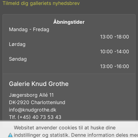
Tilmeld dig galleriets nyhedsbrev
Åbningstider
Mandag - Fredag
13:00 -18:00
Lørdag
10:00 -14:00
Søndag
13:00 -16:00
Galerie Knud Grothe
Jægersborg Allé 11
DK-2920 Charlottenlund
info@knudgrothe.dk
Tlf. (+45) 40 73 53 43
Websitet anvender cookies til at huske dine
indstillinger og statistik. Denne information deles me