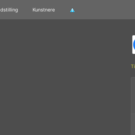
stilling
Kunstnere
T