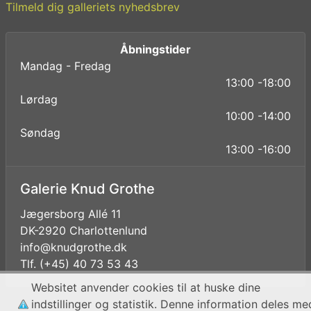
Tilmeld dig galleriets nyhedsbrev
Åbningstider
Mandag - Fredag
13:00 -18:00
Lørdag
10:00 -14:00
Søndag
13:00 -16:00
Galerie Knud Grothe
Jægersborg Allé 11
DK-2920 Charlottenlund
info@knudgrothe.dk
Tlf. (+45) 40 73 53 43
Websitet anvender cookies til at huske dine
indstillinger og statistik. Denne information deles me