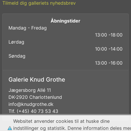
Tilmeld dig galleriets nyhedsbrev
Åbningstider
Mandag - Fredag
13:00 -18:00
Lørdag
10:00 -14:00
Søndag
13:00 -16:00
Galerie Knud Grothe
Jægersborg Allé 11
DK-2920 Charlottenlund
info@knudgrothe.dk
Tlf. (+45) 40 73 53 43
Websitet anvender cookies til at huske dine
indstillinger og statistik. Denne information deles me