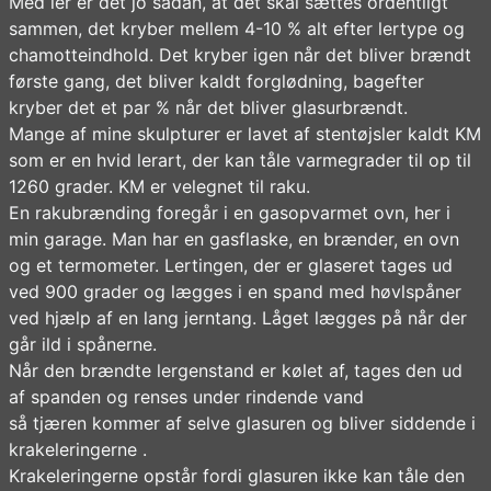
Med ler er det jo sådan, at det skal sættes ordentligt
sammen, det kryber mellem 4-10 % alt efter lertype og
chamotteindhold. Det kryber igen når det bliver brændt
første gang, det bliver kaldt forglødning, bagefter
kryber det et par % når det bliver glasurbrændt.
Mange af mine skulpturer er lavet af stentøjsler kaldt KM
som er en hvid lerart, der kan tåle varmegrader til op til
1260 grader. KM er velegnet til raku.
En rakubrænding foregår i en gasopvarmet ovn, her i
min garage. Man har en gasflaske, en brænder, en ovn
og et termometer. Lertingen, der er glaseret tages ud
ved 900 grader og lægges i en spand med høvlspåner
ved hjælp af en lang jerntang. Låget lægges på når der
går ild i spånerne.
Når den brændte lergenstand er kølet af, tages den ud
af spanden og renses under rindende vand
så tjæren kommer af selve glasuren og bliver siddende i
krakeleringerne .
Krakeleringerne opstår fordi glasuren ikke kan tåle den