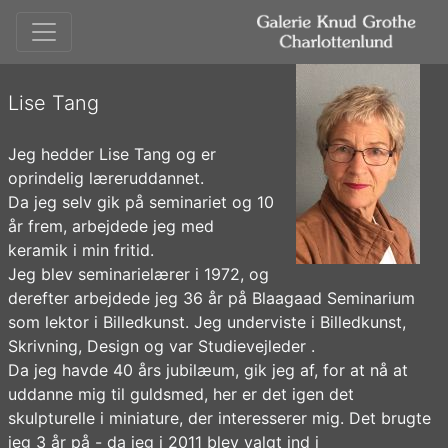
Lise Tang
Jeg hedder Lise Tang og er
oprindelig læreruddannet.
Da jeg selv gik på seminariet og 10
år frem, arbejdede jeg med
keramik i min fritid.
Jeg blev seminarielærer i 1972, og
derefter arbejdede jeg 36 år på Blaagaad Seminarium
som lektor i Billedkunst. Jeg underviste i Billedkunst,
Skrivning, Design og var Studievejleder .
Da jeg havde 40 års jubilæum, gik jeg af, for at nå at
uddanne mig til guldsmed, her er det igen det
skulpturelle i miniature, der interesserer mig. Det brugte
jeg 3 år på - da jeg i 2011 blev valgt ind i