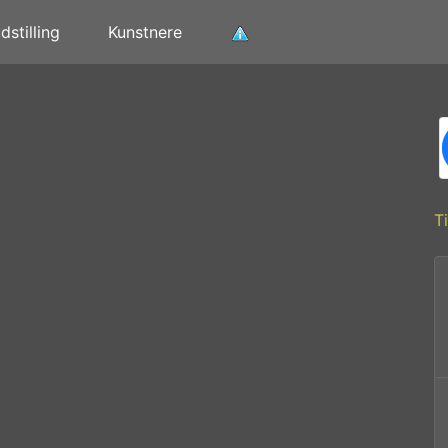
stilling
Kunstnere
T