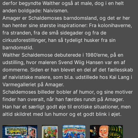
derfor begyndte Walther også at male, dog i en helt
anden boldgade: Naivismen.
Amager er Schaldemoses barndomsland, og det er her
han henter sine største inspirationer: Fra kolonihaverne,
fra stranden, fra de små sidegader og fra de
cirkusforestillinger, han så tydeligt husker fra sin
barndomstid.
Walther Schaldemose debuterede i 1980’erne, på en
udstilling, hvor maleren Svend Wiig Hansen var en af
dommerne. Siden er han blevet en del af det fællesskab
af naivistiske malere, som bl.a. udstillede hos Kai Lang i
Varmegalleriet på Amager.
Schaldemoses billeder bobler af humor, og sine motiver
finder han overalt, når han færdes rundt på Amager.
Han har et særligt godt øje til erotiske situationer, men
altid skildret med lun humor og et godt blink i øjet.