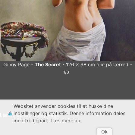
Ginny Page
Amy Sleeping
- 59
6 x 98 cm olie på lærred -
 98 cm olie på lærred
x
Websitet anvender cookies til at huske dine
indstillinger og statistik. Denne information deles
Læs mere om
Ginny Page
med tredjepart.
Læs mere >>
Ok