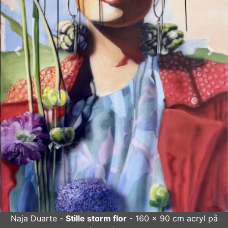
Forrige
Næs
Naja Duarte -
Stille storm flor
- 160 x 90 cm acryl på