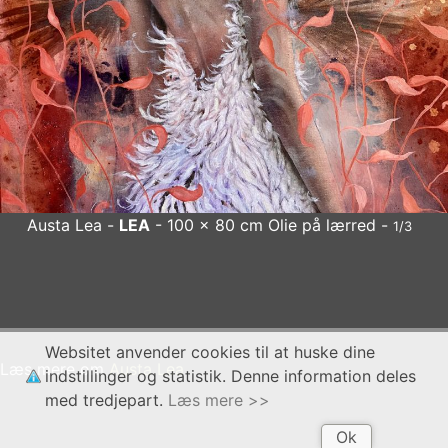
Austa Lea -
LEA
- 100 x 80 cm Olie på lærred -
1/3
Austa Lea
LEA
- 100 x 80 cm Olie på lærred
x
Websitet anvender cookies til at huske dine
Læs mere om
Austa Lea
indstillinger og statistik. Denne information deles
med tredjepart.
Læs mere >>
Ok