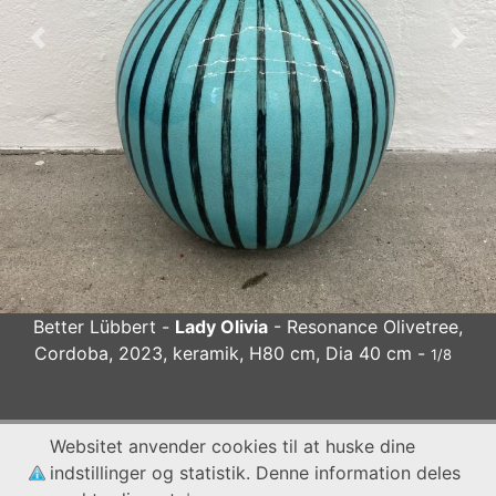
Forrige
Næs
Better Lübbert -
Lady Olivia
- Resonance Olivetree,
Cordoba, 2023, keramik, H80 cm, Dia 40 cm -
1/8
Better Lübbert
Lady Olivia
- Resonance Olivetree, Cordoba,
Websitet anvender cookies til at huske dine
2023, keramik, H80 cm, Dia 40 cm
x
indstillinger og statistik. Denne information deles