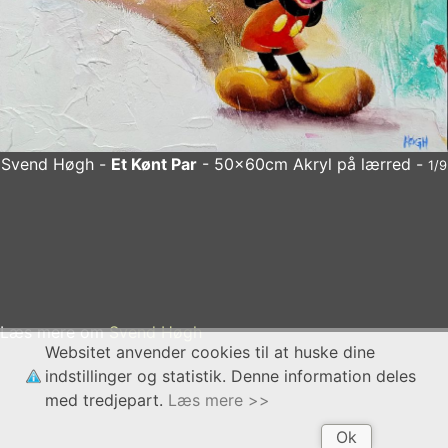
Svend Høgh -
Et Kønt Par
- 50x60cm Akryl på lærred -
1/9
Svend Høgh
Et Kønt Par
- 50x60cm Akryl på lærred
x
Læs mere om
Svend Høgh
Websitet anvender cookies til at huske dine
indstillinger og statistik. Denne information deles
med tredjepart.
Læs mere >>
Ok