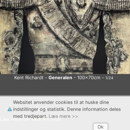
Forrige
Næs
Kent Richardt -
Generalen
- 100x70cm -
1/24
Kent Richardt
Generalen
- 100x70cm
x
Websitet anvender cookies til at huske dine
indstillinger og statistik. Denne information deles
med tredjepart.
Læs mere >>
Læs mere om
Kent Richardt
Ok