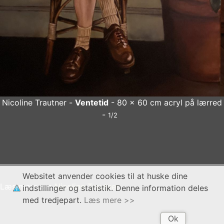
Nicoline Trautner -
Ventetid
- 80 x 60 cm acryl på lærred
-
1/2
Nicoline Trautner
Ventetid
- 80 x 60 cm acryl på lærred
x
Websitet anvender cookies til at huske dine
Læs mere om
Nicoline Trautner
indstillinger og statistik. Denne information deles
med tredjepart.
Læs mere >>
Ok