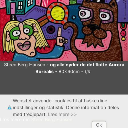
Forrige
Næs
Steen Berg Hansen -
og alle nyder de det flotte Aurora
Borealis
- 80x60cm -
1/6
Steen Berg Hansen
og alle nyder de det flotte Aurora
Websitet anvender cookies til at huske dine
Borealis
- 80x60cm
x
indstillinger og statistik. Denne information deles
med tredjepart.
Læs mere >>
Læs mere om
Steen Berg Hansen
Ok