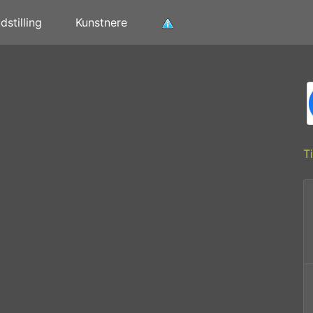
stilling
Kunstnere
T