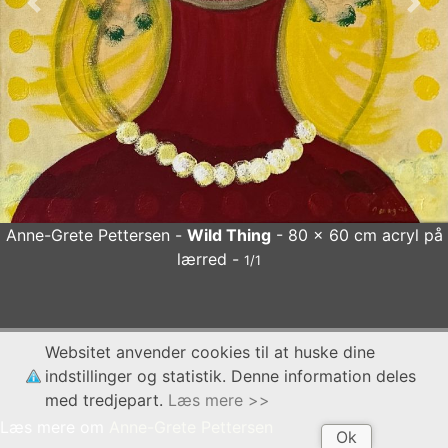
Forrige
Næs
Anne-Grete Pettersen -
Wild Thing
- 80 x 60 cm acryl på
lærred -
1/1
Anne-Grete Pettersen
Wild Thing
- 80 x 60 cm acryl på
Websitet anvender cookies til at huske dine
lærred
x
indstillinger og statistik. Denne information deles
med tredjepart.
Læs mere >>
Læs mere om
Anne-Grete Pettersen
Ok