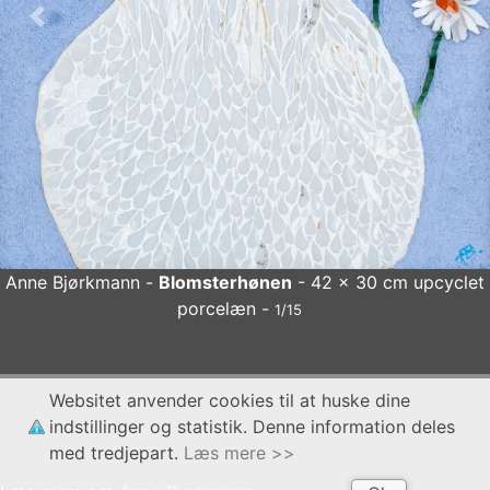
Forrige
Næs
Anne Bjørkmann -
Blomsterhønen
- 42 x 30 cm upcyclet
porcelæn -
1/15
Anne Bjørkmann
Blomsterhønen
- 42 x 30 cm upcyclet
Websitet anvender cookies til at huske dine
porcelæn
x
indstillinger og statistik. Denne information deles
med tredjepart.
Læs mere >>