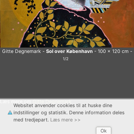
Gitte Degnemark -
Sol over København
- 100 x 120 cm -
1/2
Gitte Degnemark
Sol over København
- 100 x 120 cm
x
Læs mere om
Gitte Degnemark
Websitet anvender cookies til at huske dine
indstillinger og statistik. Denne information deles
med tredjepart.
Læs mere >>
Ok