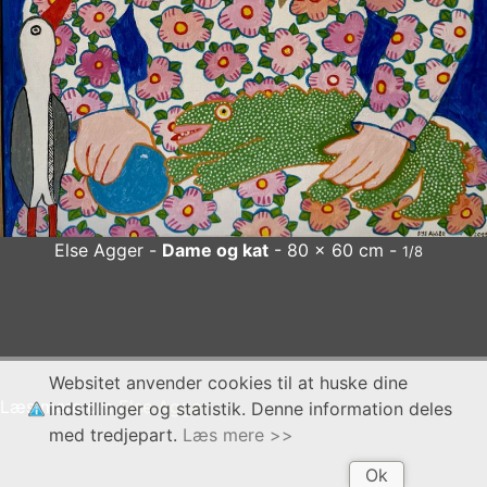
Else Agger -
Dame og kat
- 80 x 60 cm -
1/8
Else Agger
Dame og kat
- 80 x 60 cm
x
Websitet anvender cookies til at huske dine
Læs mere om
Else Agger
indstillinger og statistik. Denne information deles
med tredjepart.
Læs mere >>
Ok