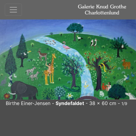
Forrige
Næs
Birthe Einer-Jensen -
Syndefaldet
- 38 x 60 cm -
1/9
Birthe Einer-Jensen
Syndefaldet
- 38 x 60 cm
x