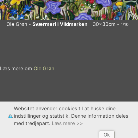
Ole Grøn -
Sværmeri i Vildmarken
- 30x30cm -
1/10
Ole Grøn
Sværmeri i Vildmarken
- 30x30cm
x
Læs mere om
Ole Grøn
Websitet anvender cookies til at huske dine
indstillinger og statistik. Denne information deles
med tredjepart.
Læs mere >>
Ok